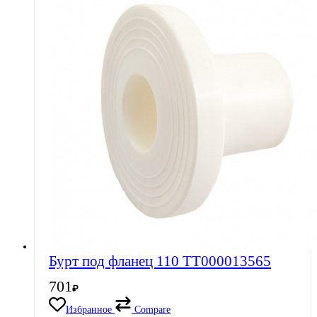
Бурт под фланец 110 ТТ000013565
701
₽
Избранное
Compare