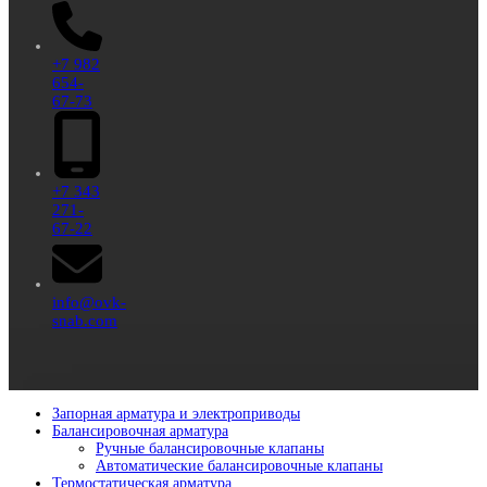
+7 982
654-
67-73
+7 343
271-
67-22
info@ovk-
snab.com
Запорная арматура и электроприводы
Балансировочная арматура
Ручные балансировочные клапаны
Автоматические балансировочные клапаны
Термостатическая арматура