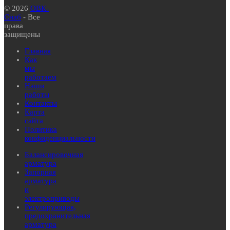
© 2026
ОВК-
Снаб
- Все
права
защищены
Главная
Как
мы
работаем
Наши
работы
Контакты
Карта
сайта
Политика
конфиденциальности
Балансировочная
арматура
Запорная
арматура
и
электроприводы
Регулирующая,
предохранительная
арматура