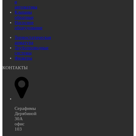
и
автоматика
Клапаны
обратные
Насосное
оборудование
Термостатическая
арматура
Трубопроводные
системы
Фильтры
КОНТАКТЫ
Серафимы
Дерябиной
30А
офис
103