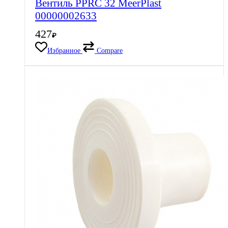
Вентиль PPRC 32 MeerPlast
00000002633
427
₽
Избранное
Compare