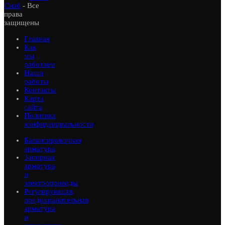
Снаб
- Все
права
защищены
Главная
Как
мы
работаем
Наши
работы
Контакты
Карта
сайта
Политика
конфиденциальности
Балансировочная
арматура
Запорная
арматура
и
электроприводы
Регулирующая,
предохранительная
арматура
и