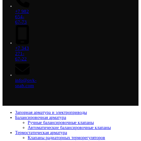
+7 982
654-
67-73
+7 343
271-
67-22
info@ovk-
snab.com
Запорная арматура и электроприводы
Балансировочная арматура
Ручные балансировочные клапаны
Автоматические балансировочные клапаны
Термостатическая арматура
Клапаны радиаторных терморегуляторов