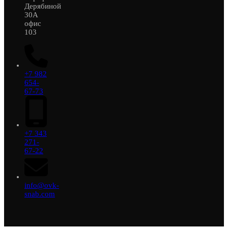
Дерябиной
30А
офис
103
+7 982
654-
67-73
+7 343
271-
67-22
info@ovk-
snab.com