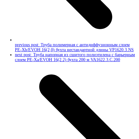
previous post:
Труба полимерная c антидиффузионным слоем
PE-Xb/EVOH 16(2,0) бухта нестандартной длины VP1620.3.NS
next post:
Труба напорная из сшитого полиэтилена с барьерным
слоем PE-Xa/EVOH 16(2.2) бухта 200 м VA1622.3.C.200