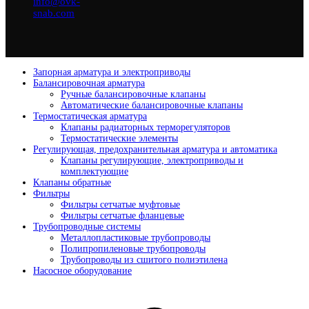
info@ovk-
snab.com
Запорная арматура и электроприводы
Балансировочная арматура
Ручные балансировочные клапаны
Автоматические балансировочные клапаны
Термостатическая арматура
Клапаны радиаторных терморегуляторов
Термостатические элементы
Регулирующая, предохранительная арматура и автоматика
Клапаны регулирующие, электроприводы и
комплектующие
Клапаны обратные
Фильтры
Фильтры сетчатые муфтовые
Фильтры сетчатые фланцевые
Трубопроводные системы
Металлопластиковые трубопроводы
Полипропиленовые трубопроводы
Трубопроводы из сшитого полиэтилена
Насосное оборудование