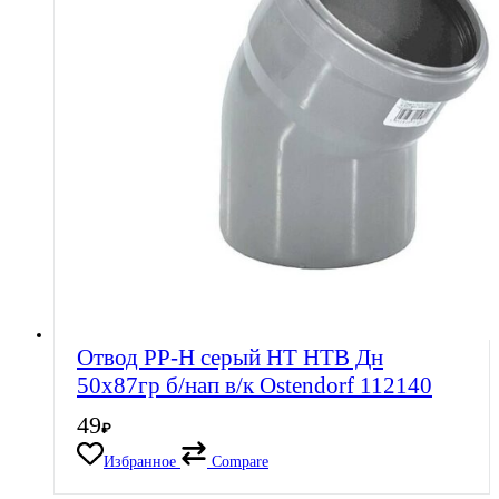
Отвод PP-H серый HT HTB Дн
50х87гр б/нап в/к Ostendorf 112140
49
₽
Избранное
Compare