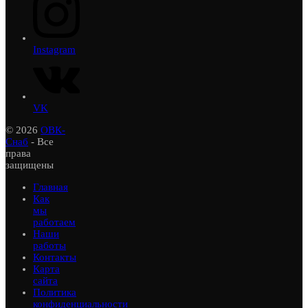
Instagram
VK
© 2026
ОВК-
Снаб
- Все
права
защищены
Главная
Как
мы
работаем
Наши
работы
Контакты
Карта
сайта
Политика
конфиденциальности