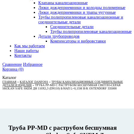
Клапаны канализационные
Люки дождеприемники и колодцы полимерные
Люки дождеприемники и трапы чугунные
Трубы полипропиленовые канализационные и
соединительные детали
Соединительные детали
Трубы полипропиленовые канализационные
Детали трубопроводов
Компенсаторы и вибровставки
Как мы работаем
Наши работы
Контакты
Сравнение
Избранное
Корзина
(0)
Каталог
ГЛАВНАЯ
»
КАТАЛОГ DANFOSS
»
ТРУБЫ КАНАЛИЗАЦИОННЫЕ СОЕДИНИТЕЛЬНЫЕ
ДЕТАЛИ И ИЗДЕЛИЯ
»
ТРУБА PP-MD С РАСТРУБОМ БЕСШУМНАЯ СВЕТЛО-СЕРАЯ
SKOLAN SAFE SKEM ДН 110Х5,3 (DN110) Б/НАП L=0,15М В/К OSTENDORF 335000
Труба PP-MD с раструбом бесшумная