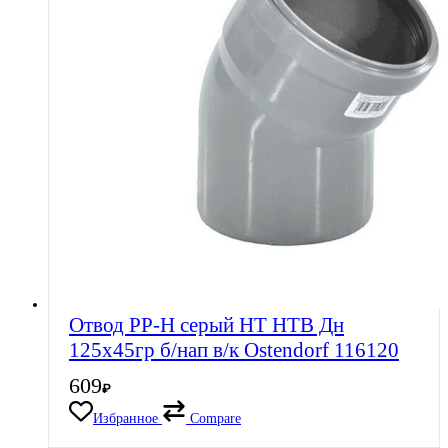
Отвод PP-H серый HT HTB Дн
125х45гр б/нап в/к Ostendorf 116120
609
₽
Избранное
Compare