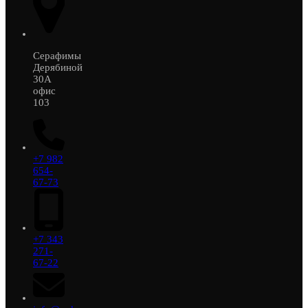
Серафимы
Дерябиной
30А
офис
103
+7 982
654-
67-73
+7 343
271-
67-22