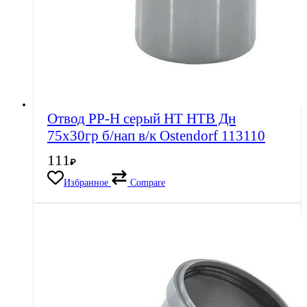
Отвод PP-H серый HT HTB Дн
75х30гр б/нап в/к Ostendorf 113110
111
₽
Избранное
Compare