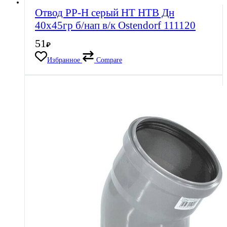
Отвод PP-H серый HT HTB Дн
40х45гр б/нап в/к Ostendorf 111120
51
₽
Избранное
Compare