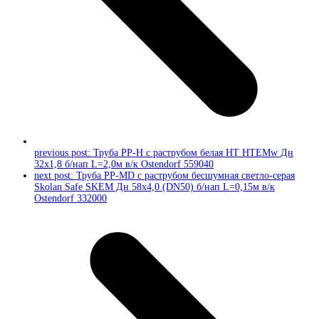
previous post:
Труба PP-H с раструбом белая HT HTEMw Дн
32х1,8 б/нап L=2,0м в/к Ostendorf 559040
next post:
Труба PP-MD с раструбом бесшумная светло-серая
Skolan Safe SKEM Дн 58х4,0 (DN50) б/нап L=0,15м в/к
Ostendorf 332000