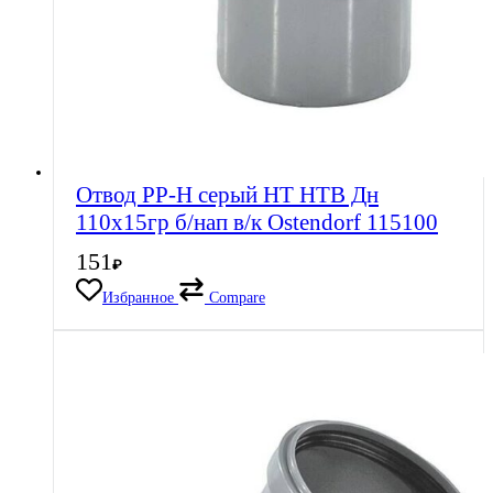
Отвод PP-H серый HT HTB Дн
110х15гр б/нап в/к Ostendorf 115100
151
₽
Избранное
Compare