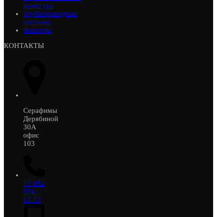
арматура
Трубопроводные
системы
Фильтры
КОНТАКТЫ
Серафимы
Дерябиной
30А
офис
103
+7 982
654-
67-73