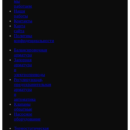
мы
работаем
Наши
работы
Контакты
Карта
сайта
Политика
конфиденциальности
Балансировочная
арматура
Запорная
арматура
и
электроприводы
Регулирующая,
предохранительная
арматура
и
автоматика
Клапаны
обратные
Насосное
оборудование
Термостатическая