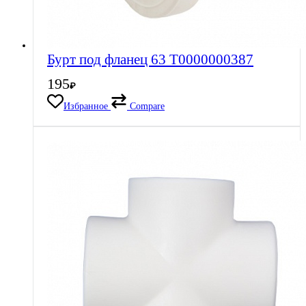
Бурт под фланец 63 Т0000000387
195
₽
Избранное
Compare