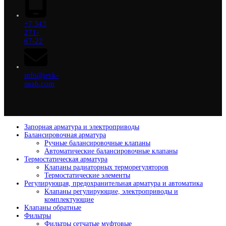
+7 343
271-
67-22
info@ovk-
snab.com
Запорная арматура и электроприводы
Балансировочная арматура
Ручные балансировочные клапаны
Автоматические балансировочные клапаны
Термостатическая арматура
Клапаны радиаторных терморегуляторов
Термостатические элементы
Регулирующая, предохранительная арматура и автоматика
Клапаны регулирующие, электроприводы и
комплектующие
Клапаны обратные
Фильтры
Фильтры сетчатые муфтовые