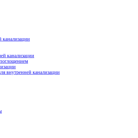
й канализации
ней канализации
опоглощением
лизации
ля внутренней канализации
ы