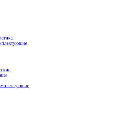
матика
комплектующие
еские
аны
комплектующие