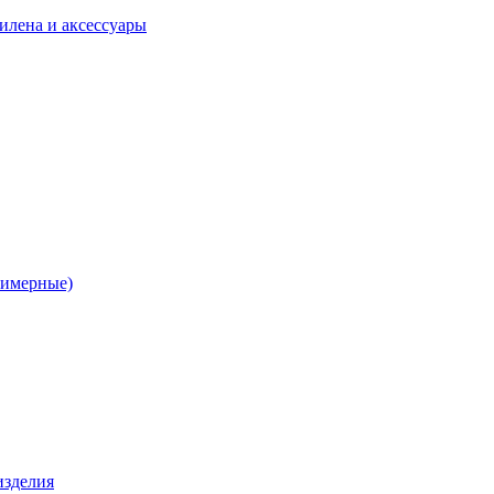
илена и аксессуары
лимерные)
изделия