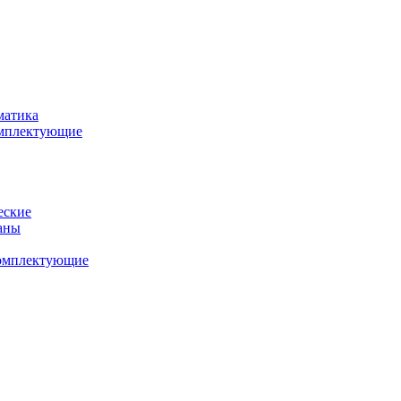
матика
комплектующие
еские
аны
комплектующие