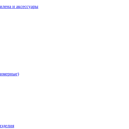
илена и аксессуары
лимерные)
изделия