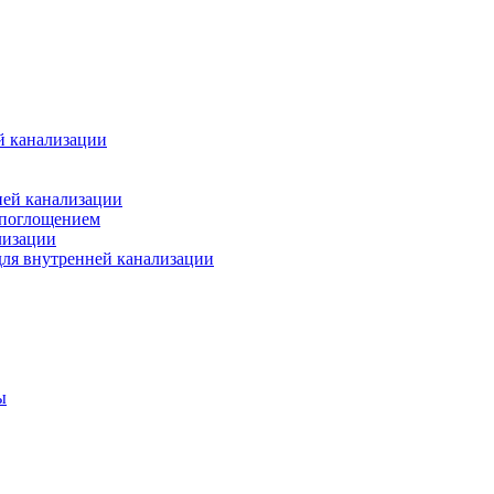
й канализации
ней канализации
опоглощением
лизации
ля внутренней канализации
ы