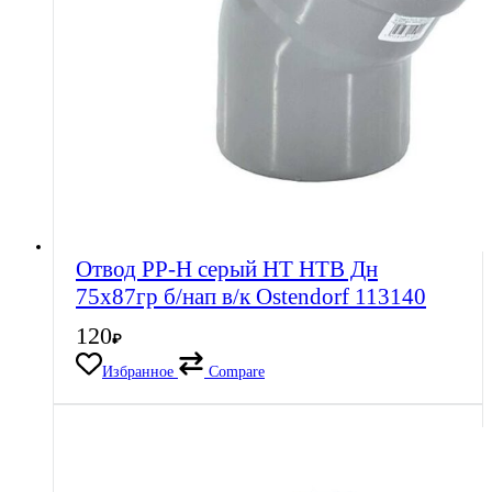
Отвод PP-H серый HT HTB Дн
75х87гр б/нап в/к Ostendorf 113140
120
₽
Избранное
Compare