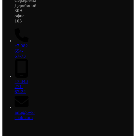
Серафимы
Дерябиной
30А
офис
103
+7 982
654-
67-73
+7 343
271-
67-22
info@ovk-
snab.com