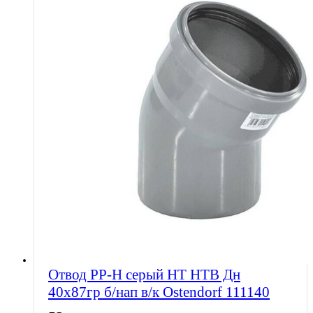
Отвод PP-H серый HT HTB Дн
40х87гр б/нап в/к Ostendorf 111140