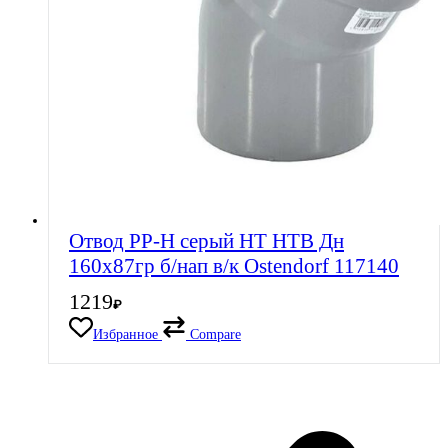
Отвод PP-H серый HT HTB Дн
160х87гр б/нап в/к Ostendorf 117140
1219
₽
Избранное
Compare