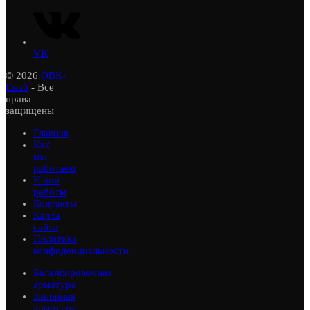
VK
© 2026
ОВК-
Снаб
- Все
права
защищены
Главная
Как
мы
работаем
Наши
работы
Контакты
Карта
сайта
Политика
конфиденциальности
Балансировочная
арматура
Запорная
арматура