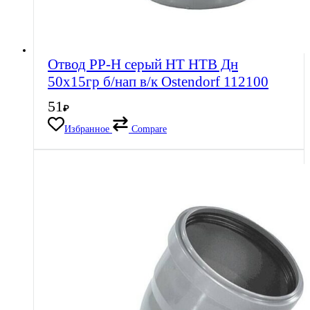
Отвод PP-H серый HT HTB Дн
50х15гр б/нап в/к Ostendorf 112100
51
₽
Избранное
Compare