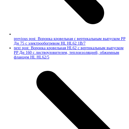
previous post:
Воронка кровельная с вертикальным выпуском PP
Дн 75 с электрообогревом HL HL62.1B/7
next post:
Воронка кровельная HL62 с вертикальным выпуском
PP Дн 160 с листвоуловителем, теплоизоляцией, обжимным
фланцем HL HL62/5