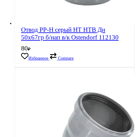
Отвод PP-H серый HT HTB Дн
50х67гр б/нап в/к Ostendorf 112130
80
₽
Избранное
Compare