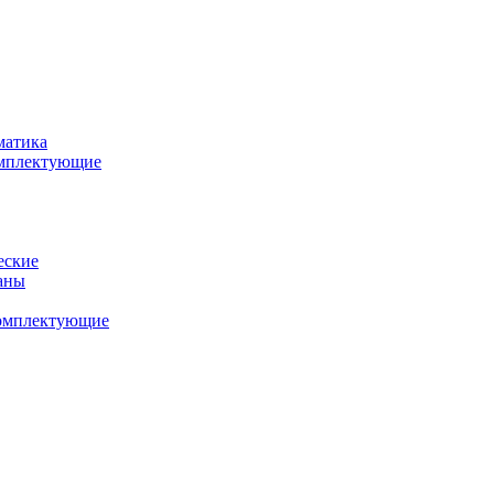
матика
комплектующие
еские
аны
комплектующие