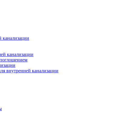
й канализации
ней канализации
опоглощением
лизации
ля внутренней канализации
ы