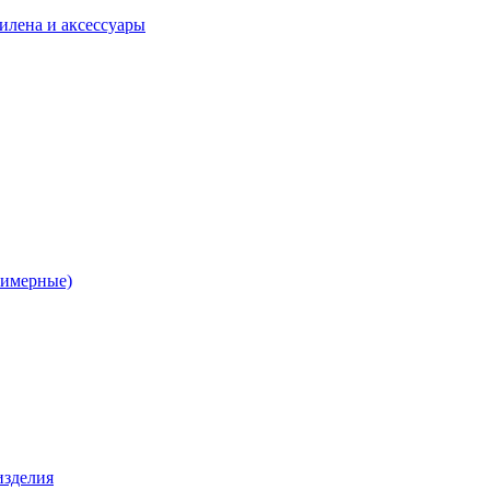
илена и аксессуары
лимерные)
изделия