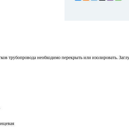
тков трубопровода необходимо перекрыть или изолировать. Заг
5
анцевая