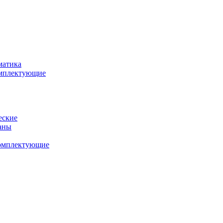
матика
комплектующие
еские
аны
комплектующие