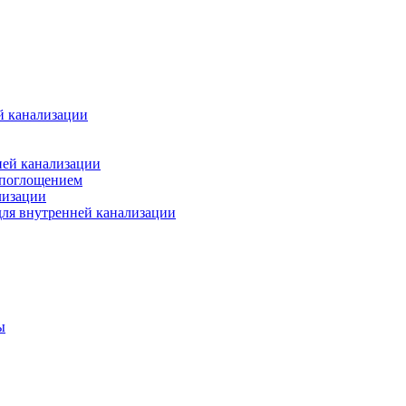
й канализации
ней канализации
опоглощением
лизации
ля внутренней канализации
ы