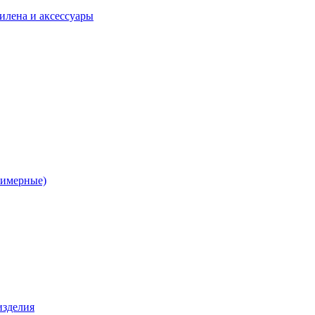
илена и аксессуары
лимерные)
изделия