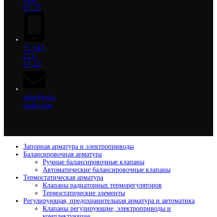
67-73
+7 343
271-
67-22
info@ovk-
snab.com
Запорная арматура и электроприводы
Балансировочная арматура
Ручные балансировочные клапаны
Автоматические балансировочные клапаны
Термостатическая арматура
Клапаны радиаторных терморегуляторов
Термостатические элементы
Регулирующая, предохранительная арматура и автоматика
Клапаны регулирующие, электроприводы и
комплектующие