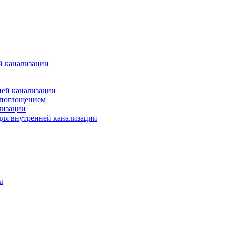
й канализации
ней канализации
опоглощением
лизации
ля внутренней канализации
ы