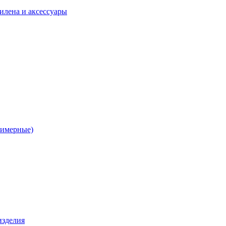
илена и аксессуары
лимерные)
изделия