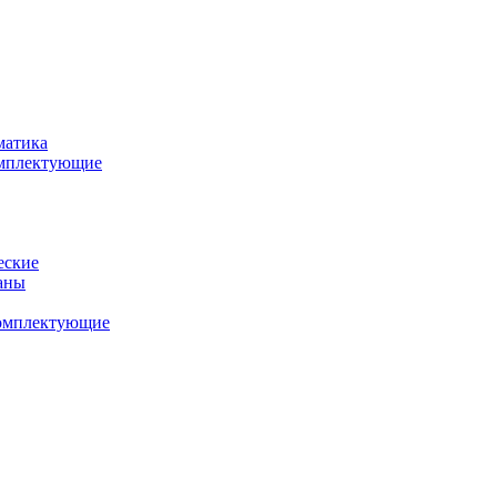
матика
комплектующие
еские
аны
комплектующие