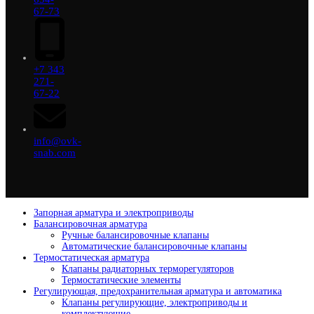
67-73
+7 343
271-
67-22
info@ovk-
snab.com
Запорная арматура и электроприводы
Балансировочная арматура
Ручные балансировочные клапаны
Автоматические балансировочные клапаны
Термостатическая арматура
Клапаны радиаторных терморегуляторов
Термостатические элементы
Регулирующая, предохранительная арматура и автоматика
Клапаны регулирующие, электроприводы и
комплектующие