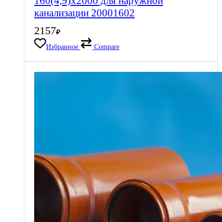
160(4,9)х2000 для наружной
канализации 20001602
2157
₽
Избранное
Compare