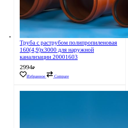
Труба с раструбом полипропиленовая
160(4,9)х3000 для наружной
канализации 20001603
2994
₽
Избранное
Compare