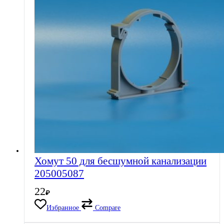
Хомут 50 для бесшумной канализации
205005087
22
₽
Избранное
Compare