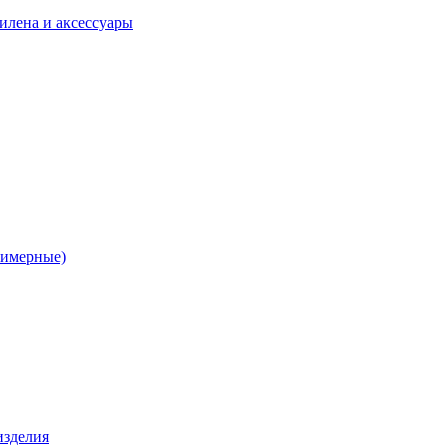
илена и аксессуары
лимерные)
изделия