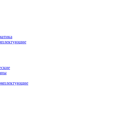
матика
комплектующие
еские
аны
комплектующие