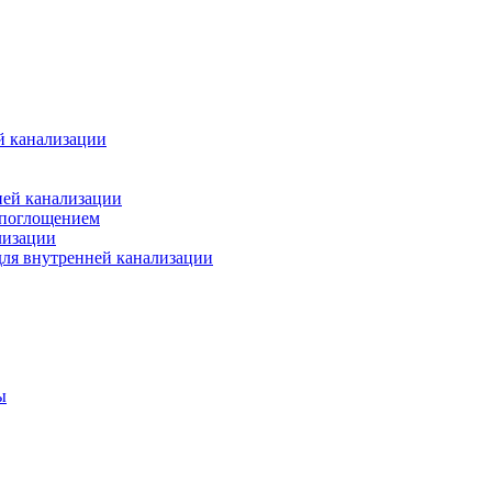
й канализации
ней канализации
опоглощением
лизации
ля внутренней канализации
ы