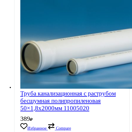
Труба канализационная с раструбом
бесшумная полипропиленовая
50×1,8х2000мм 11005020
389
₽
Избранное
Compare