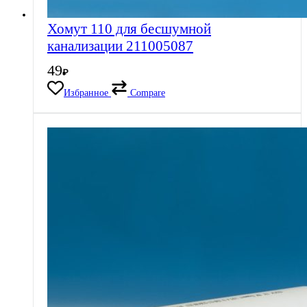
Хомут 110 для бесшумной
канализации 211005087
49
₽
Избранное
Compare