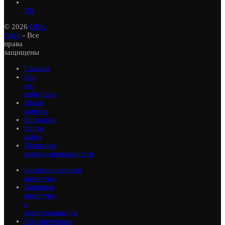
VK
© 2026
ОВК-
Снаб
- Все
права
защищены
Главная
Как
мы
работаем
Наши
работы
Контакты
Карта
сайта
Политика
конфиденциальности
Балансировочная
арматура
Запорная
арматура
и
электроприводы
Регулирующая,