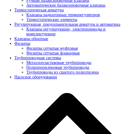
Ручные балансировочные клапаны
Автоматические балансировочные клапаны
Термостатическая арматура
Клапаны радиаторных терморегуляторов
Термостатические элементы
Регулирующая, предохранительная арматура и автоматика
Клапаны регулирующие, электроприводы и
комплектующие
Клапаны обратные
Фильтры
Фильтры сетчатые муфтовые
Фильтры сетчатые фланцевые
Трубопроводные системы
Металлопластиковые трубопроводы
Полипропиленовые трубопроводы
Трубопроводы из сшитого полиэтилена
Насосное оборудование