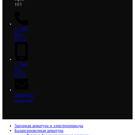
103
+7 982
654-
67-73
+7 343
271-
67-22
info@ovk-
snab.com
Запорная арматура и электроприводы
Балансировочная арматура