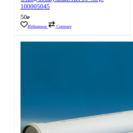
100005045
50
₽
Избранное
Compare