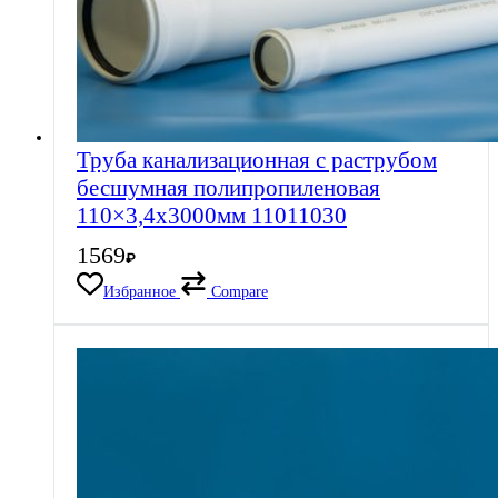
Труба канализационная с раструбом
бесшумная полипропиленовая
110×3,4х3000мм 11011030
1569
₽
Избранное
Compare