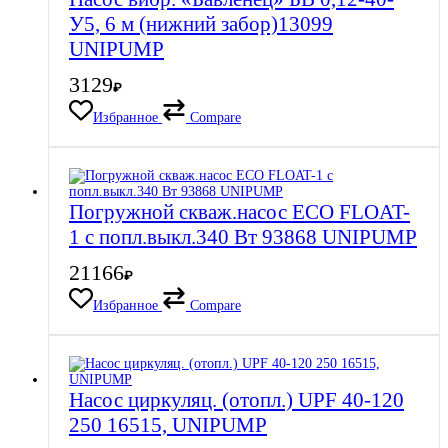
У5, 6 м (нижний забор)13099
UNIPUMP
3129
₽
Избранное
Compare
Погружной скваж.насос ECO FLOAT-
1 с попл.выкл.340 Вт 93868 UNIPUMP
21166
₽
Избранное
Compare
Насос циркуляц. (отопл.) UPF 40-120
250 16515, UNIPUMP