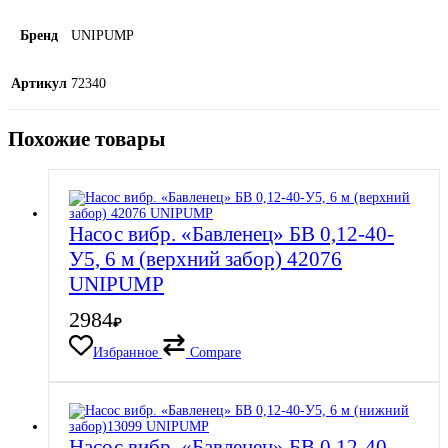
Бренд
UNIPUMP
Артикул
72340
Похожие товары
Насос вибр. «Бавленец» БВ 0,12-40-
У5, 6 м (верхний забор) 42076
UNIPUMP
2984
₽
Избранное
Compare
Насос вибр. «Бавленец» БВ 0,12-40-