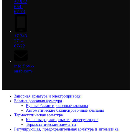
+7 982
654-
67-73
+7 343
271-
67-22
info@ovk-
snab.com
Запорная арматура и электроприводы
Балансировочная арматура
Ручные балансировочные клапаны
Автоматические балансировочные клапаны
Термостатическая арматура
Клапаны радиаторных терморегуляторов
Термостатические элементы
Регулирующая, предохранительная арматура и автоматика