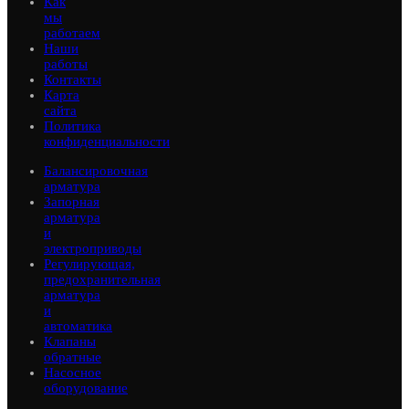
Как
мы
работаем
Наши
работы
Контакты
Карта
сайта
Политика
конфиденциальности
Балансировочная
арматура
Запорная
арматура
и
электроприводы
Регулирующая,
предохранительная
арматура
и
автоматика
Клапаны
обратные
Насосное
оборудование