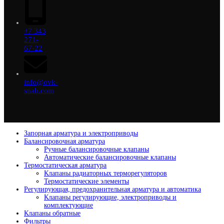
+7 343
271-
67-22
info@ovk-
snab.com
Запорная арматура и электроприводы
Балансировочная арматура
Ручные балансировочные клапаны
Автоматические балансировочные клапаны
Термостатическая арматура
Клапаны радиаторных терморегуляторов
Термостатические элементы
Регулирующая, предохранительная арматура и автоматика
Клапаны регулирующие, электроприводы и
комплектующие
Клапаны обратные
Фильтры