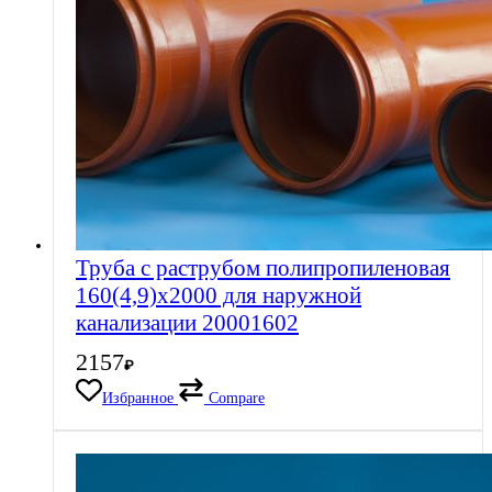
Труба с раструбом полипропиленовая
160(4,9)х2000 для наружной
канализации 20001602
2157
₽
Избранное
Compare