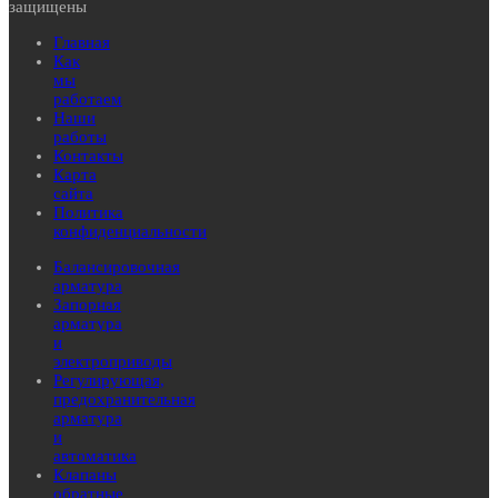
защищены
Главная
Как
мы
работаем
Наши
работы
Контакты
Карта
сайта
Политика
конфиденциальности
Балансировочная
арматура
Запорная
арматура
и
электроприводы
Регулирующая,
предохранительная
арматура
и
автоматика
Клапаны
обратные