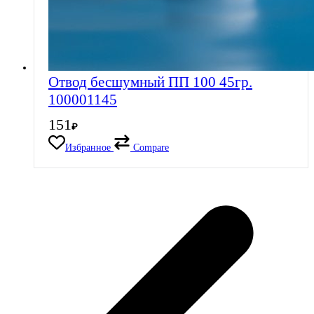
Отвод бесшумный ПП 100 45гр.
100001145
151
₽
Избранное
Compare