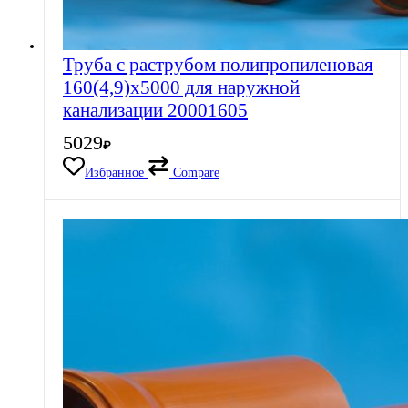
Труба с раструбом полипропиленовая
160(4,9)х5000 для наружной
канализации 20001605
5029
₽
Избранное
Compare