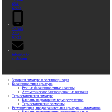
654-
67-73
+7 343
271-
67-22
info@ovk-
snab.com
Запорная арматура и электроприводы
Балансировочная арматура
Ручные балансировочные клапаны
Автоматические балансировочные клапаны
Термостатическая арматура
Клапаны радиаторных терморегуляторов
Термостатические элементы
Регулирующая, предохранительная арматура и автоматика
Клапаны регулирующие, электроприводы и